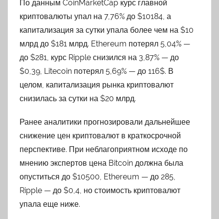
По данным CoinMarketCap курс главной
m
криптовалюты упал на 7,76% до $10184, а
p
капитализация за сутки упала более чем на $10
h
млрд до $181 млрд. Ethereum потерял 5,04% —
p
до $281, курс Ripple снизился на 3,87% — до
$0,39, Litecoin потерял 5,69% — до 116$. В
целом, капитализация рынка криптовалют
снизилась за сутки на $20 млрд.
Ранее аналитики прогнозировали дальнейшее
снижение цен криптовалют в краткосрочной
перспективе. При неблагоприятном исходе по
мнению экспертов цена Bitcoin должна была
опуститься до $10500, Ethereum — до 285,
Ripple — до $0,4, но стоимость криптовалют
упала еще ниже.