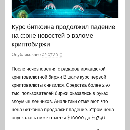
Курс биткоина продолжил падение
на фоне новостей о взломе
криптобиржи
Опубликовано
02.07.2019
а
в
После исчезновения с радаров ирландской
т
криптовалютной биржи Bitsane курс первой
о
р
криптовалюты снизился. Средства более 250
о
тыс. пользователей биржи оказались в руках
м
злоумышленников. Аналитики отмечают, что
A
цена биткоина продолжит падение. Утром цена
r
опускалась ниже отметки $10000 до $9796.
t
e