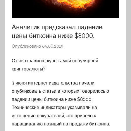
Аналитик предсказал падение
цены биткоина ниже $8000.
Опубликовано
05.06.2019
а
в
От чего зависит курс самой популярной
т
криптовалюты?
о
р
3 июня интернет издательства начали
о
опубликовать статьи в которых говорилось о
м
падении цены биткоина ниже $8000.
A
r
Технические индикаторы указывали на
t
истощение покупателей, что привело к
e
наращиванию позиций на продажу биткоина.
m